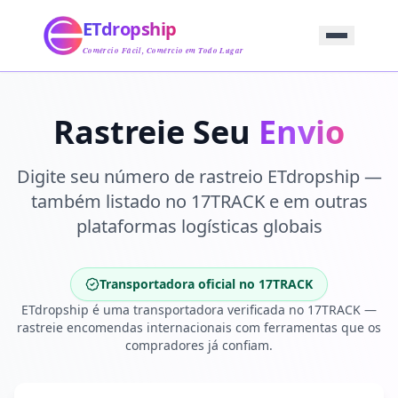
Início
ETdropship
Abastecimento
Serviço
Comércio Fácil, Comércio em Todo Lugar
Produto
Blog
Suporte
Rastreie Seu
Envio
Entre em Contato
Digite seu número de rastreio ETdropship —
também listado no 17TRACK e em outras
plataformas logísticas globais
Transportadora oficial no 17TRACK
ETdropship é uma transportadora verificada no 17TRACK —
rastreie encomendas internacionais com ferramentas que os
compradores já confiam.