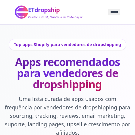
Início
ETdropship
Abastecimento
Serviço
Comércio Fácil, Comércio em Todo Lugar
Produto
Blog
Suporte
Top apps Shopify para vendedores de dropshipping
Entre em Contato
Apps recomendados
para vendedores de
dropshipping
Uma lista curada de apps usados com
frequência por vendedores de dropshipping para
sourcing, tracking, reviews, email marketing,
suporte, landing pages, upsell e crescimento por
afiliados.