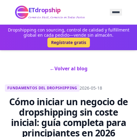
Inicio
ETdropship
Abastecimiento
Servicio
Comercio Fácil, Comercio en Todas Partes
Producto
Dropshipping con sourcing, control de calidad y fulfillment
Blog
global en cada pedido—vende sin almacén.
Soporte
Regístrate gratis
Contáctenos
←
Volver al blog
2026-05-18
FUNDAMENTOS DEL DROPSHIPPING
Cómo iniciar un negocio de
dropshipping sin coste
inicial: guía completa para
principiantes en 2026