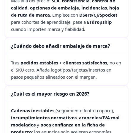
Más allá del precio:
SLA
,
consistencia
,
control de
calidad
,
opciones de embalaje
,
incidencias
,
hoja
de ruta de marca
. Empiece con
DSers/CJ/Spocket
para cohortes de aprendizaje; pase a
ETdropship
cuando importen marca y fiabilidad.
¿Cuándo debo añadir embalaje de marca?
Tras
pedidos estables + clientes satisfechos
, no en
el SKU cero. Añada logotipos/tarjetas/insertos en
pasos pequeños alineados con el margen.
¿Cuál es el mayor riesgo en 2026?
Cadenas inestables
(seguimiento lento u opaco),
incumplimientos normativos
,
aranceles/IVA mal
modelados
y
poca confianza en la ficha de
producto
: los anuncios solo aceleran economías