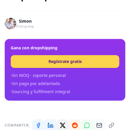
Simon
ETdropship
Gana con dropshipping
Regístrate gratis
·
Sin MOQ · soporte personal
·
Sin pago por adelantado
·
Sourcing y fulfillment integral
COMPARTIR: