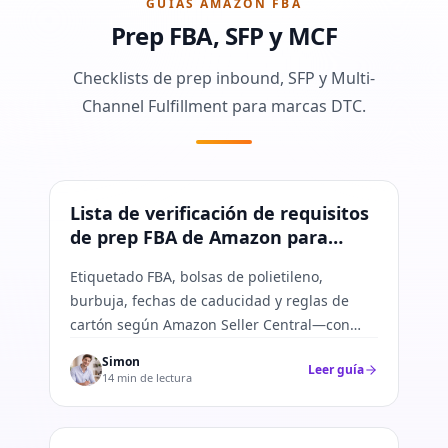
GUÍAS AMAZON FBA
Prep FBA, SFP y MCF
Checklists de prep inbound, SFP y Multi-
Channel Fulfillment para marcas DTC.
Amazon FBA
Lista de verificación de requisitos
de prep FBA de Amazon para
vendedores de China
Etiquetado FBA, bolsas de polietileno,
burbuja, fechas de caducidad y reglas de
cartón según Amazon Seller Central—con
servicios de prep ETdropship.
Simon
Leer guía
14 min de lectura