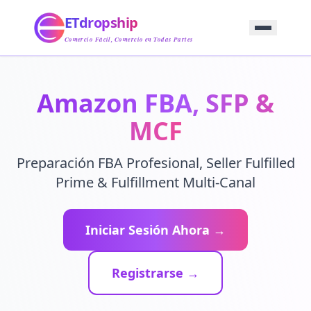
Inicio
ETdropship
Abastecimiento
Servicio
Comercio Fácil, Comercio en Todas Partes
Producto
Blog
Soporte
Amazon FBA, SFP &
Contáctenos
MCF
Preparación FBA Profesional, Seller Fulfilled
Prime & Fulfillment Multi-Canal
Iniciar Sesión Ahora →
Registrarse →