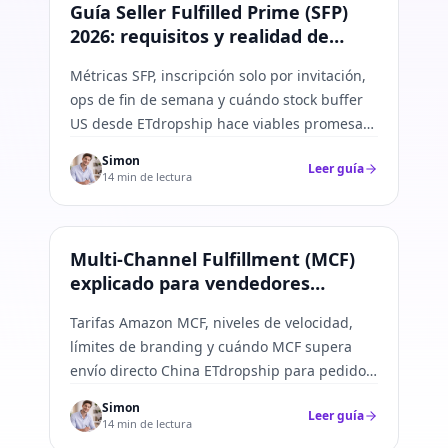
Amazon FBA
Guía Seller Fulfilled Prime (SFP)
2026: requisitos y realidad de
suministro China
Métricas SFP, inscripción solo por invitación,
ops de fin de semana y cuándo stock buffer
US desde ETdropship hace viables promesas
de velocidad Prime.
Simon
Leer guía
14 min de lectura
Amazon FBA
Multi-Channel Fulfillment (MCF)
explicado para vendedores
Shopify
Tarifas Amazon MCF, niveles de velocidad,
límites de branding y cuándo MCF supera
envío directo China ETdropship para pedidos
US.
Simon
Leer guía
14 min de lectura