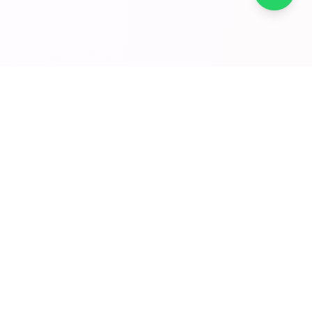
TRACKING-LEITFÄDEN
Tracking & weniger WISMO
Shopify-Sync, 17track-Workflows und
Ausnahmen-SOPs — weniger „Wo ist meine
Bestellung?"-Tickets.