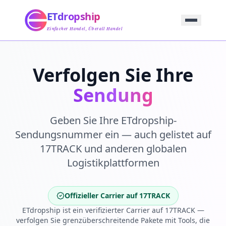
Startseite
ETdropship
Beschaffung
Service
Einfacher Handel, Überall Handel
Produkt
Blog
Support
Verfolgen Sie Ihre
Kontaktieren Sie Uns
Sendung
Geben Sie Ihre ETdropship-
Sendungsnummer ein — auch gelistet auf
17TRACK und anderen globalen
Logistikplattformen
Offizieller Carrier auf 17TRACK
ETdropship ist ein verifizierter Carrier auf 17TRACK —
verfolgen Sie grenzüberschreitende Pakete mit Tools, die