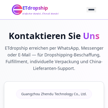
Startseite
ETdropship
Beschaffung
Service
Einfacher Handel, Überall Handel
Produkt
Blog
Support
Kontaktieren Sie
Uns
Kontaktieren Sie Uns
ETdropship erreichen per WhatsApp, Messenger
oder E-Mail — für Dropshipping-Beschaffung,
Fulfillment, individuelle Verpackung und China-
Lieferanten-Support.
Guangzhou Zhendu Technology Co., Ltd.