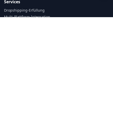
Services
Dropshipping-Erfüllung
Multi-Plattform-Integration
Amazon FBA & SFP
Lagerung & Logistik
Produktfotografie
Bestellungen Verfolgen
Integrationen
Shopify
WooCommerce
TikTok Shop
Etsy
Amazon
Ebay
Rechtliches
Datenschutzrichtlinie