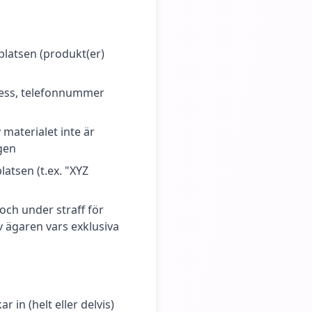
platsen (produkt(er)
adress, telefonnummer
materialet inte är
gen
atsen (t.ex. "XYZ
och under straff för
 ägaren vars exklusiva
in (helt eller delvis)