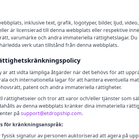
ebbplats, inklusive text, grafik, logotyper, bilder, ljud, vid
ller är licensierad till denna webbplats eller respektive inn
ätt, varumärke och andra immateriella rättighetslagar. Du f
 härledda verk utan tillstånd från denna webbplats.
Rättighetskränkningspolicy
är att vidta lämpliga åtgärder när det behövs för att upprät
rala och internationella lagar för att hantera eventuella mat
ovsrätt, patent och andra immateriella rättigheter.
rättighetseier och tror att varor och/eller tjänster som säljs
andahålls av denna webbplats kränker dina immateriella rätti
center på
support@etdropship.com
.
s för kränkningsanspråk:
er fysisk signatur av personen auktoriserad att agera på up