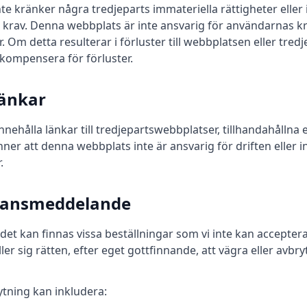
nte kränker några tredjeparts immateriella rättigheter eller 
er krav. Denna webbplats är inte ansvarig för användarnas 
r. Om detta resulterar i förluster till webbplatsen eller tre
 kompensera för förluster.
länkar
nehålla länkar till tredjepartswebbplatser, tillhandahållna
er att denna webbplats inte är ansvarig för driften eller i
.
ptansmeddelande
det kan finnas vissa beställningar som vi inte kan accepter
er sig rätten, efter eget gottfinnande, att vägra eller avbr
ytning kan inkludera: