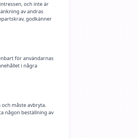
intressen, och inte är
kränkning av andras
djepartskrav, godkänner
 enbart för användarnas
nnehållet i några
a och måste avbryta.
yta någon beställning av