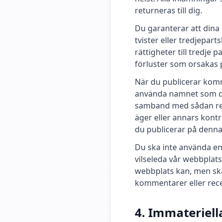
returneras till dig.
Du garanterar att dina i
tvister eller tredjepar
rättigheter till tredje 
förluster som orsakas
När du publicerar komm
använda namnet som du 
samband med sådan rec
äger eller annars kontr
du publicerar på denna
Du ska inte använda en 
vilseleda vår webbplats
webbplats kan, men ska 
kommentarer eller rec
4. Immateriell