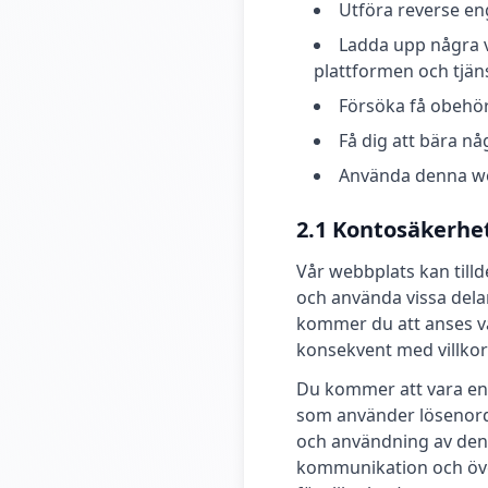
Utföra reverse en
Ladda upp några v
plattformen och tjän
Försöka få obehör
Få dig att bära någ
Använda denna web
2.1 Kontosäkerhe
Vår webbplats kan tillde
och använda vissa dela
kommer du att anses var
konsekvent med villkor
Du kommer att vara ens
som använder lösenordet
och användning av denna
kommunikation och överf