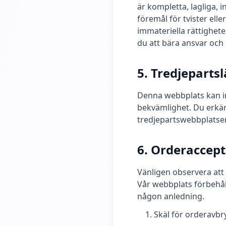
är kompletta, lagliga, i
föremål för tvister ell
immateriella rättighete
du att bära ansvar och
5. Tredjeparts
Denna webbplats kan in
bekvämlighet. Du erkänn
tredjepartswebbplatser
6. Orderacce
Vänligen observera att 
Vår webbplats förbehåll
någon anledning.
Skäl för orderavbr