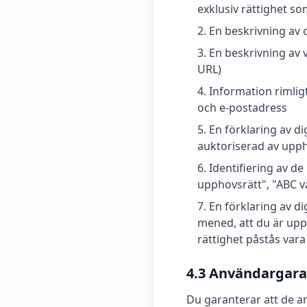
exklusiv rättighet s
En beskrivning av 
En beskrivning av 
URL)
Information rimligt
och e-postadress
En förklaring av d
auktoriserad av upph
Identifiering av d
upphovsrätt", "ABC va
En förklaring av d
mened, att du är upp
rättighet påstås vara
4.3 Användargara
Du garanterar att de an