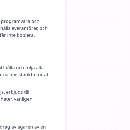
eo, programvara och
ehållsleverantörer, och
år inte kopiera,
thålla och följa alla
erial misstänkta för att
, erbjuds till
gheter, vänligen
pdrag av ägaren av en