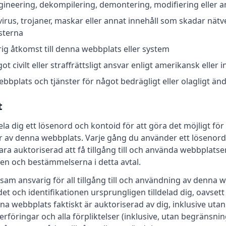
gineering, dekompilering, demontering, modifiering eller 
irus, trojaner, maskar eller annat innehåll som skadar nä
sterna
ig åtkomst till denna webbplats eller system
ot civilt eller straffrättsligt ansvar enligt amerikansk eller i
bplats och tjänster för något bedrägligt eller olagligt än
t
la dig ett lösenord och kontoid för att göra det möjligt för di
r av denna webbplats. Varje gång du använder ett lösenord e
a auktoriserad att få tillgång till och använda webbplatse
en och bestämmelserna i detta avtal.
am ansvarig för all tillgång till och användning av denna 
 och identifikationen ursprungligen tilldelad dig, oavsett 
 webbplats faktiskt är auktoriserad av dig, inklusive utan
öringar och alla förpliktelser (inklusive, utan begränsning