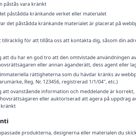
om påstås vara kränkt
det påstådda kränkande verket eller materialet
var det påstådda kränkande materialet är placerat på webb
 tillräcklig för att tillåta oss att kontakta dig, såsom din 
ig att du har en god tro att den omtvistade användningen av 
ovsrättsägaren eller annan äganderätt, dess agent eller la
e immateriella rättigheterna som du hävdar kränks av webbpl
rumärke, Reg. Nr. 123456, registrerad 1/1/04", etc.)
ig att ovanstående information och meddelande är korrekt, 
hovsrättsägaren eller auktoriserad att agera på uppdrag av
 kränkt
nti
passade produkterna, designerna eller materialen du skickar 