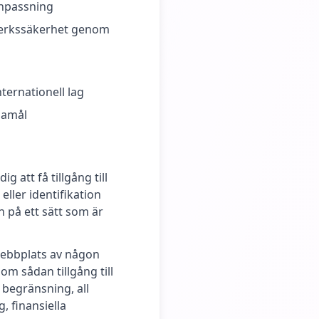
anpassning
tverkssäkerhet genom
nternationell lag
damål
g att få tillgång till
ller identifikation
n på ett sätt som är
webbplats av någon
om sådan tillgång till
 begränsning, all
, finansiella