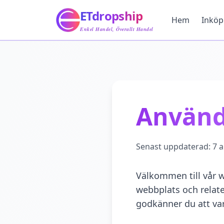
Hem
ETdropship
Inköp
Hem
Inköp
Tjänst
Enkel Handel, Överallt Handel
Produkt
Blogg
Support
Kontakta Oss
Använd
Senast uppdaterad:
7 
Välkommen till vår 
webbplats och relate
godkänner du att var