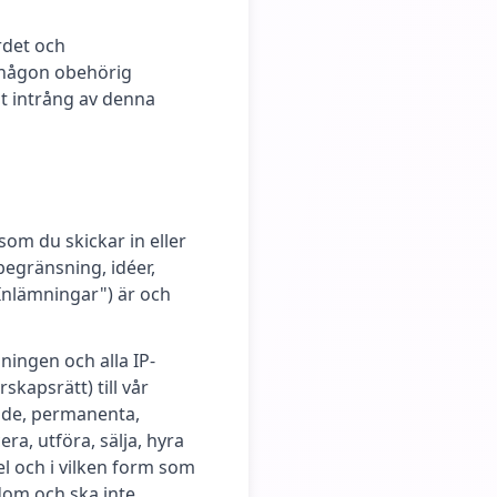
rdet och
m någon obehörig
at intrång av denna
om du skickar in eller
begränsning, idéer,
Inlämningar") är och
ningen och alla IP-
skapsrätt) till vår
nde, permanenta,
ra, utföra, sälja, hyra
l och i vilken form som
dom och ska inte