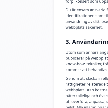
förpliktelser) som upp
Du är ensam ansvarig f
identifikationen som t
användning av ditt löse
webbplats säkerhet.
3. Användarin
Utom som annars anges 
publicerar på webbplats
know-how, tekniker, fr
kommer att behandlas s
Genom att skicka in ell
rättigheter relaterade t
webbplats utan kostnad
oåterkalleliga och överf
ut, överföra, anpassa,
helst. Alla inlämninga