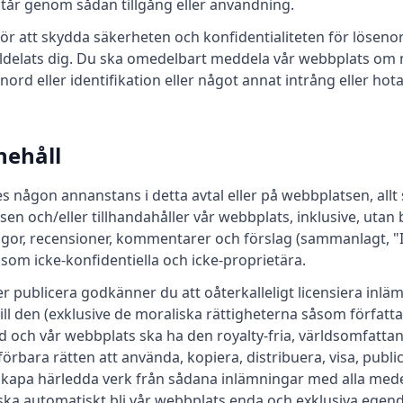
står genom sådan tillgång eller användning.
ör att skydda säkerheten och konfidentialiteten för löseno
illdelats dig. Du ska omedelbart meddela vår webbplats o
nord eller identifikation eller något annat intrång eller hot
nehåll
någon annanstans i detta avtal eller på webbplatsen, allt s
en och/eller tillhandahåller vår webbplats, inklusive, utan 
ågor, recensioner, kommentarer och förslag (sammanlagt, "
om icke-konfidentiella och icke-proprietära.
er publicera godkänner du att oåterkalleligt licensiera inläm
ill den (exklusive de moraliska rättigheterna såsom författar
 och vår webbplats ska ha den royalty-fria, världsomfatta
örbara rätten att använda, kopiera, distribuera, visa, publice
 skapa härledda verk från sådana inlämningar med alla mede
r ska automatiskt bli vår webbplats enda och exklusiva egen