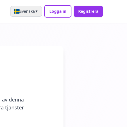
Svenska
Logga in
Registrera
▼
g av denna
a tjänster