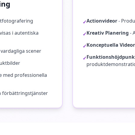
ing
ktfotografering
Actionvideor
-
Produ
✓
isas i autentiska
Kreativ Planering
-
✓
Konceptuella Videor
✓
 vardagliga scener
Funktionshöjdpunk
✓
uktbilder
produktdemonstrati
e med professionella
 förbättringstjänster