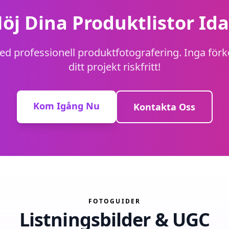
öj Dina Produktlistor Id
ed professionell produktfotografering. Inga fö
ditt projekt riskfritt!
Kom Igång Nu
Kontakta Oss
FOTOGUIDER
Listningsbilder & UGC