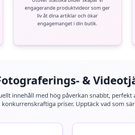
Utöver statiska bilder skapar vi
engagerande produktvideor som ger
liv åt dina artiklar och ökar
engagemanget i din butik.
Fotograferings- & Videotj
suellt innehåll med hög påverkan snabbt, perfekt a
 konkurrenskraftiga priser. Upptäck vad som särsk