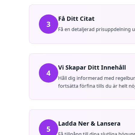
Få Ditt Citat
3
Få en detaljerad prisuppdelning u
Vi Skapar Ditt Innehåll
4
Håll dig informerad med regelbu
fortsätta förfina tills du är helt nö
Ladda Ner & Lansera
5
Få tillgång till dina slutliga högu