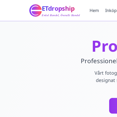
Hem
ETdropship
Inköp
Hem
Inköp
Tjänst
Enkel Handel, Överallt Handel
Produkt
Blogg
Support
Pro
Kontakta Oss
Professione
Vårt foto
designat 