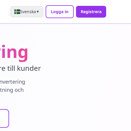
Svenska
Logga in
Registrera
▼
ring
 till kunder
nvertering
ttning och