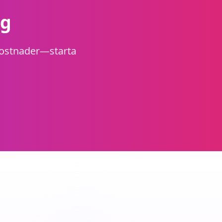
ag
rkostnader—starta