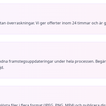
tan överraskningar. Vi ger offerter inom 24 timmar och är g
ndna framstegsuppdateringar under hela processen. Begär
jd.
pplösta filer i flera format (JPEG, PNG, MP4) och publicera dir