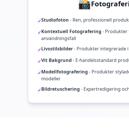
📸
Fotografer
Studiofoton
-
Ren, professionell produ
✓
Kontextuell Fotografering
-
Produkter v
✓
användningsfall
Livsstilsbilder
-
Produkter integrerade i
✓
Vit Bakgrund
-
E-handelsstandard prod
✓
Modellfotografering
-
Produkter stylad
✓
modeller
Bildretuschering
-
Expertredigering och
✓