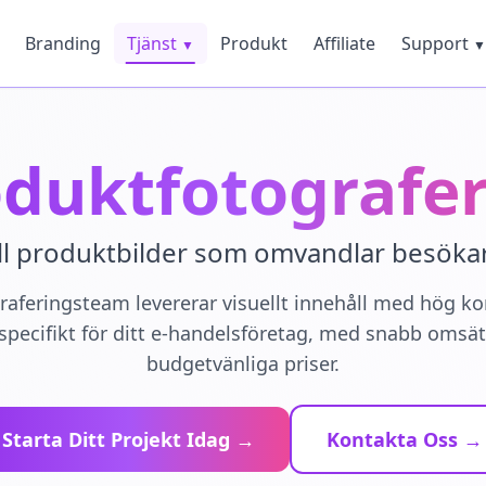
Branding
Tjänst
Produkt
Affiliate
Support
▼
▼
duktfotografe
ll produktbilder som omvandlar besökare
graferingsteam levererar visuellt innehåll med hög ko
specifikt för ditt e-handelsföretag, med snabb omsä
budgetvänliga priser.
Starta Ditt Projekt Idag →
Kontakta Oss →