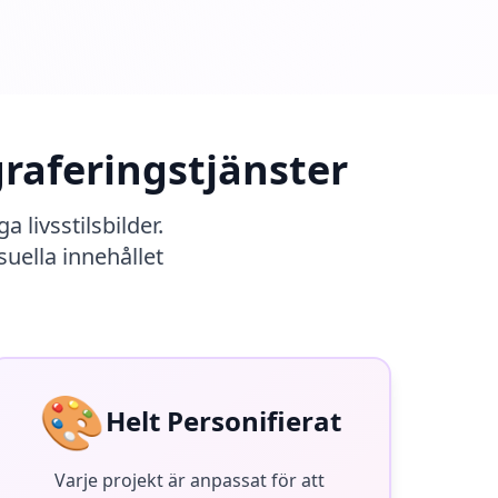
graferingstjänster
a livsstilsbilder.
uella innehållet
🎨
Helt Personifierat
Varje projekt är anpassat för att