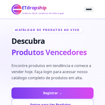
Início
ETdropship
Abastecimento
Serviço
Comércio Fácil, Comércio em Todo Lugar
Produto
Blog
CATÁLOGO DE PRODUTOS AO VIVO
Suporte
Entre em Contato
Descubra
Produtos Vencedores
Encontre produtos em tendência e comece a
vender hoje. Faça login para acessar nosso
catálogo completo de produtos em alta.
Registrar →
Entrar para Ver Produtos →