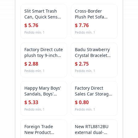
Slit Smart Trash
Cross-Border
Can, Quick Sensor,
Plush Pet Sofa
Easy to Put, Wall-
Cushion with
$
5.76
$
7.76
Mounted
Pillow Pet Supplies
Pedido mín.
1
Pedido mín.
1
Suspended Trash
Manufacturer
Can, Bathroom
Wholesale Cat and
Sensor
Dog Sofa Bed Pet
Factory Direct cute
Badu Strawberry
Nest Cushion
plush toy 9-inch
Crystal Bracelet
doll doll panda
with Peach
$
2.88
$
2.75
Penguin pig dog
Blossom Crystal
Pedido mín.
1
Pedido mín.
1
Mouse plush toy
Bracelet Women's
Simple Korean-
style Girlfriend
Happy Mary Boys'
Factory Direct
Bracelet Pledge
Sandals, Boys'
Sales Car Storage
Sister Moonstone
Sports Beach
Bag Seat Back
$
5.33
$
0.80
Bracelet
Shoes, Medium
Hanging Felt
Pedido mín.
1
Pedido mín.
1
and Large
Storage Bag Car
Children's Girls'
Felt Storage Bag
Baby Non-Slip
Foreign Trade
New RTL8812BU
Soft-Soled Sandals
New Product
external dual-