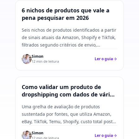
Pesquisa de produtos
6 nichos de produtos que vale a
pena pesquisar em 2026
Seis nichos de produtos identificados a partir
de sinais atuais da Amazon, Shopify e TikTok,
filtrados segundo critérios de envio,
conformidade e diferenciação.
Simon
Ler o guia
12 min de leitura
Pesquisa de produtos
Como validar um produto de
dropshipping com dados de várias
plataformas
Uma grelha de avaliação de produtos
sustentada por fontes, que utiliza Amazon,
eBay, TikTok, Temu, Shopify, custo total posto
no destino, amostras e conformidade.
Simon
Ler o guia
12 min de leitura