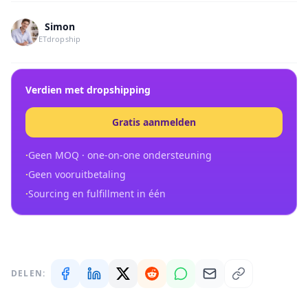
Simon
ETdropship
Verdien met dropshipping
Gratis aanmelden
·
Geen MOQ · one-on-one ondersteuning
·
Geen vooruitbetaling
·
Sourcing en fulfillment in één
DELEN: