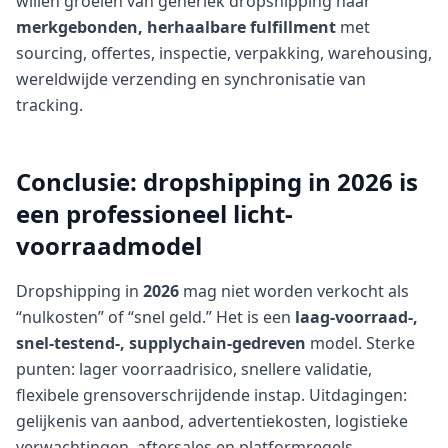
willen groeien van generiek dropshipping naar
merkgebonden, herhaalbare fulfillment
met
sourcing, offertes, inspectie, verpakking, warehousing,
wereldwijde verzending en synchronisatie van
tracking.
Conclusie: dropshipping in 2026 is
een professioneel licht-
voorraadmodel
Dropshipping in
2026
mag niet worden verkocht als
“nulkosten” of “snel geld.” Het is een
laag-voorraad-,
snel-testend-, supplychain-gedreven
model. Sterke
punten: lager voorraadrisico, snellere validatie,
flexibele grensoverschrijdende instap. Uitdagingen:
gelijkenis van aanbod, advertentiekosten, logistieke
verwachtingen, aftersales en platformregels.