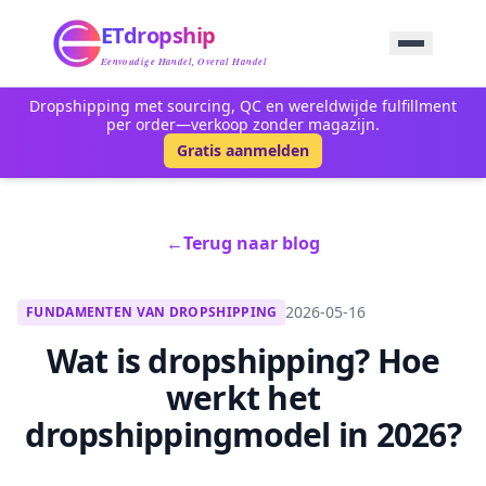
Home
ETdropship
Inkoop
Service
Eenvoudige Handel, Overal Handel
Product
Dropshipping met sourcing, QC en wereldwijde fulfillment
Blog
per order—verkoop zonder magazijn.
Ondersteuning
Gratis aanmelden
Neem Contact Op
←
Terug naar blog
2026-05-16
FUNDAMENTEN VAN DROPSHIPPING
Wat is dropshipping? Hoe
werkt het
dropshippingmodel in 2026?