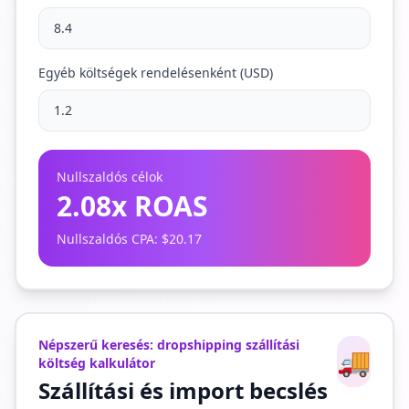
Egyéb költségek rendelésenként (USD)
Nullszaldós célok
2.08
x ROAS
Nullszaldós CPA
:
$20.17
Népszerű keresés: dropshipping szállítási
🚚
költség kalkulátor
Szállítási és import becslés