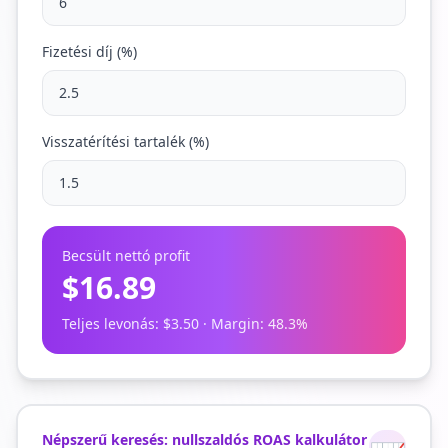
Fizetési díj (%)
Visszatérítési tartalék (%)
Becsült nettó profit
$16.89
Teljes levonás
:
$3.50
·
Margin
:
48.3
%
Népszerű keresés: nullszaldós ROAS kalkulátor