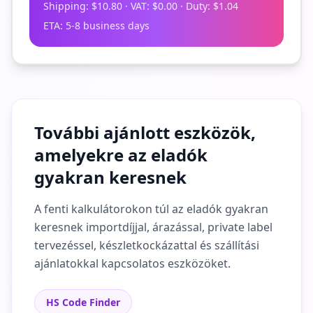
Shipping
:
$10.80
·
VAT
:
$0.00
·
Duty
:
$1.04
ETA
:
5-8 business days
További ajánlott eszközök,
amelyekre az eladók
gyakran keresnek
A fenti kalkulátorokon túl az eladók gyakran
keresnek importdíjjal, árazással, private label
tervezéssel, készletkockázattal és szállítási
ajánlatokkal kapcsolatos eszközöket.
HS Code Finder