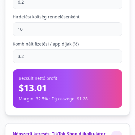
Hirdetési költség rendelésenként
Kombinált fizetési / app díjak (%)
Becsült nettó profit
$13.01
Margin
:
32.5
% ·
Díj összege
:
$1.28
Népszerű keresés: TikTok Shop díjkalkulátor