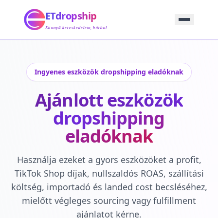
Kezdőlap
ETdropship
Beszerzés
Szolgáltatás
Könnyű kereskedelem, bárhol
Termék
Blog
Támogatás
Ingyenes eszközök dropshipping eladóknak
Lépjen Kapcsolatba
Ajánlott eszközök
dropshipping
eladóknak
Használja ezeket a gyors eszközöket a profit,
TikTok Shop díjak, nullszaldós ROAS, szállítási
költség, importadó és landed cost becsléséhez,
mielőtt végleges sourcing vagy fulfillment
ajánlatot kérne.