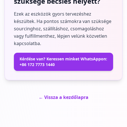
szüksége becslés helyett?
Ezek az eszközök gyors tervezéshez
készültek. Ha pontos számokra van szüksége
sourcinghoz, szállításhoz, csomagoláshoz
vagy fulfillmenthez, lépjen velünk közvetlen
kapcsolatba.
Kérdése van? Keressen minket WhatsAppon:
+86 172 7773 1440
← Vissza a kezdőlapra