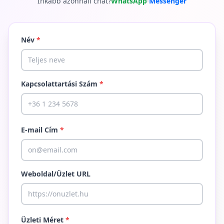
Inkább azonnali chat?
WhatsApp
·
Messenger
Név
*
Kapcsolattartási Szám
*
E-mail Cím
*
Weboldal/Üzlet URL
Üzleti Méret
*