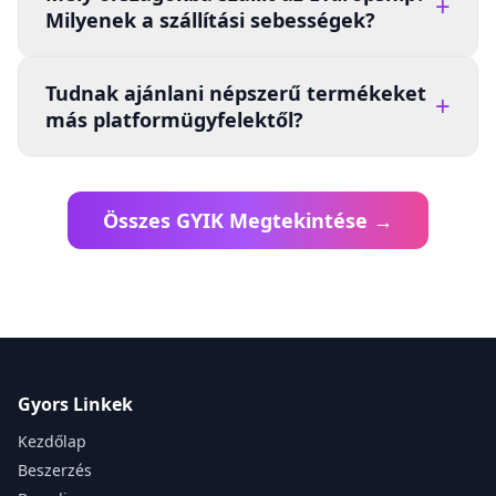
+
Milyenek a szállítási sebességek?
Tudnak ajánlani népszerű termékeket
+
más platformügyfelektől?
Összes GYIK Megtekintése →
Gyors Linkek
Kezdőlap
Beszerzés