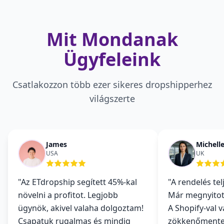
Mit Mondanak
Ügyfeleink
Csatlakozzon több ezer sikeres dropshipperhez
világszerte
James
Michell
USA
UK
"
Az ETdropship segített 45%-kal
"
A rendelés tel
növelni a profitot. Legjobb
Már megnyitot
ügynök, akivel valaha dolgoztam!
A Shopify-val v
Csapatuk rugalmas és mindig
zökkenőmentes