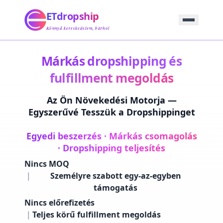
Kezdőlap
ETdropship
Beszerzés
Szolgáltatás
Könnyű kereskedelem, bárhol
Termék
Blog
Márkás dropshipping és
Támogatás
fulfillment megoldás
Lépjen Kapcsolatba
Az Ön Növekedési Motorja —
Egyszerűvé Tesszük a Dropshippinget
Egyedi beszerzés · Márkás csomagolás
· Dropshipping teljesítés
Nincs MOQ
｜
Személyre szabott egy‑az‑egyben
támogatás
Nincs előrefizetés
｜
Teljes körű fulfillment megoldás