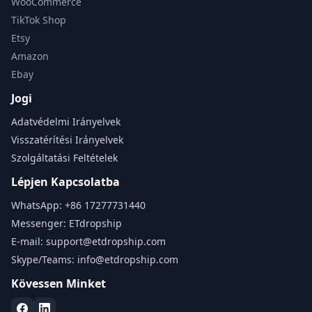
WooCommerce
TikTok Shop
Etsy
Amazon
Ebay
Jogi
Adatvédelmi Irányelvek
Visszatérítési Irányelvek
Szolgáltatási Feltételek
Lépjen Kapcsolatba
WhatsApp:
+86 17277731440
Messenger:
ETdropship
E-mail:
support@etdropship.com
Skype/Teams:
info@etdropship.com
Kövessen Minket