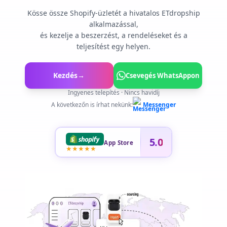
Kösse össze Shopify‑üzletét a hivatalos ETdropship
alkalmazással,
és kezelje a beszerzést, a rendeléseket és a
teljesítést egy helyen.
Kezdés
→
Csevegés WhatsAppon
Ingyenes telepítés · Nincs havidíj
A következőn is írhat nekünk:
Messenger
5.0
App Store
★
★
★
★
★