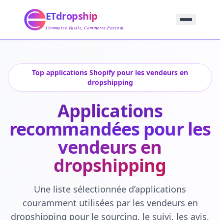
Accueil
ETdropship
Approvisionnement
Service
Commerce Facile, Commerce Partout
Produit
Blog
Support
Top applications Shopify pour les vendeurs en
Contactez-Nous
dropshipping
Applications
recommandées pour les
vendeurs en
dropshipping
Une liste sélectionnée d’applications
couramment utilisées par les vendeurs en
dropshipping pour le sourcing, le suivi, les avis,