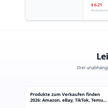
Four-Legg
$
6.21
Reinforcem
Mindestbestel
Vertical S
Le
Drei unabhängi
Produktrecherche
Produkte zum Verkaufen finden
2026: Amazon, eBay, TikTok, Temu
und Shopify