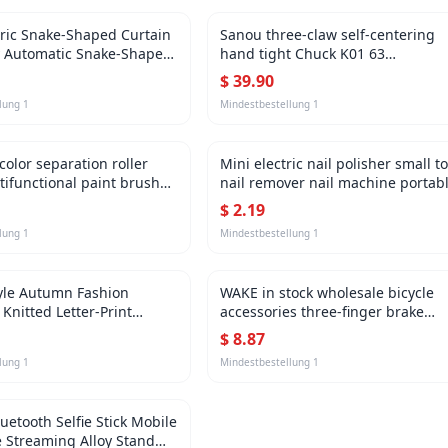
tric Snake-Shaped Curtain
Sanou three-claw self-centering
ly Automatic Snake-Shaped
hand tight Chuck K01 63
ilt-In Electric Curved Track
woodworking Chuck mini Chuck
$
39.90
ped Curtain
lung
1
Mindestbestellung
1
olor separation roller
Mini electric nail polisher small to
ifunctional paint brush
nail remover nail machine portab
gle fine brush paint latex
electric nail clippers nail grinder
$
2.19
 color separation tool
lung
1
Mindestbestellung
1
yle Autumn Fashion
WAKE in stock wholesale bicycle
Knitted Letter-Print
accessories three-finger brake
Sweatshirt for Women with
handle transmission aluminum al
$
8.87
sign and Faux Two-Piece
road bike TT brake handle
lung
1
Mindestbestellung
1
uetooth Selfie Stick Mobile
e Streaming Alloy Stand