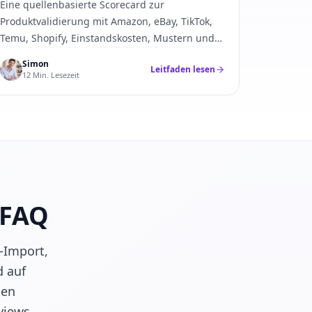
Eine quellenbasierte Scorecard zur
Produktvalidierung mit Amazon, eBay, TikTok,
Temu, Shopify, Einstandskosten, Mustern und
Compliance.
Simon
Leitfaden lesen
12 Min. Lesezeit
 FAQ
-Import,
d auf
den
views.