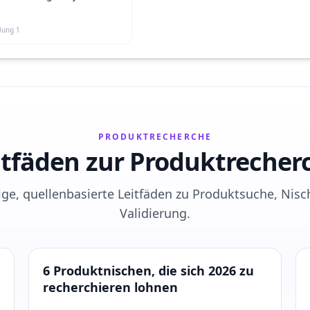
ed Tripod with Rib
ent Fill Light Rod for
lung
1
hooting
PRODUKTRECHERCHE
itfäden zur Produktrecher
ge, quellenbasierte Leitfäden zu Produktsuche, Nis
Validierung.
Produktrecherche
6 Produktnischen, die sich 2026 zu
recherchieren lohnen