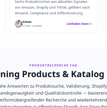
Sechs Produktnischen aus aktuellen Signalen
von Amazon, Shopify und TikTok, gefiltert nach
Versand, Compliance und Differenzierung.
Simon
Leitfaden lesen
12 Min. Lesezeit
PRODUKTRECHERCHE FAQ
ning Products & Katalog
ahe Antworten zu Produktsuche, Validierung, Shopify
andsgenauigkeit und Qualitätskontrolle — basieren
attformübergreifender Recherche und wiederkehren
erbeschwerden in öffentlichen Shopify App Store Re