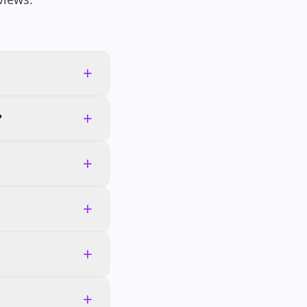
+
+
?
+
+
+
+