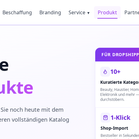
Beschaffung
Branding
Service
Produkt
Partn
▼
FÜR DROPSHIP
e
10+
ukte
Kuratierte Katego
Beauty, Haustier, Hom
Elektronik und mehr —
durchstöbern.
 Sie noch heute mit dem
1-Klick
eren vollständigen Katalog
Shop-Import
Bestseller in Sekunden