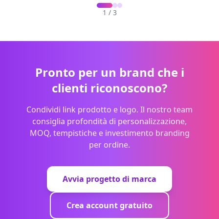
1
/
3
Pronto per un brand che i
clienti riconoscono?
Condividi link prodotto e logo. Il nostro team
consiglia profondità di personalizzazione,
MOQ, tempistiche e investimento branding
per ordine.
Avvia progetto di marca
Crea account gratuito