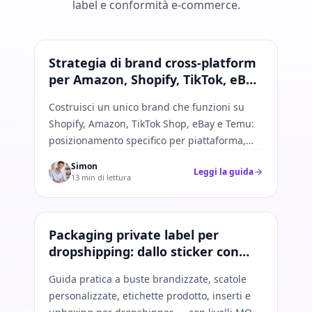
label e conformità e-commerce.
Strategia di brand
Strategia di brand cross-platform
per Amazon, Shopify, TikTok, eBay
e Temu
Costruisci un unico brand che funzioni su
Shopify, Amazon, TikTok Shop, eBay e Temu:
posizionamento specifico per piattaforma,
controllo del packaging e contenuti senza
Simon
Leggi la guida
frammentare l'identità.
13 min di lettura
Private label
Packaging private label per
dropshipping: dallo sticker con
logo all'unboxing completo
Guida pratica a buste brandizzate, scatole
personalizzate, etichette prodotto, inserti e