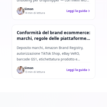
unboxing per dropshipper — con livelli MOQ,
costi e regole di preparazione per Amazon,
Simon
Leggi la guida
Shopify e TikTok.
14 min di lettura
Conformità del brand
Conformità del brand ecommerce:
marchi, regole delle piattaforme e
controllo rischi nel dropshipping
Deposito marchi, Amazon Brand Registry,
autorizzazione TikTok Shop, eBay VeRO,
barcode GS1, etichettatura prodotto e
controllo rischi IP per brand dropshipping.
Simon
Leggi la guida
13 min di lettura