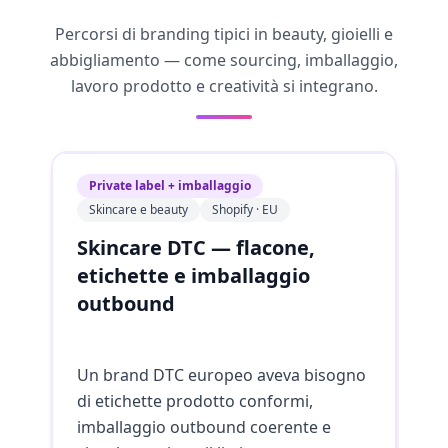
Percorsi di branding tipici in beauty, gioielli e
abbigliamento — come sourcing, imballaggio,
lavoro prodotto e creatività si integrano.
Private label + imballaggio
P
Skincare e beauty
Shopify · EU
E
Skincare DTC — flacone,
Gi
etichette e imballaggio
re
outbound
Un
bi
Un brand DTC europeo aveva bisogno
re
di etichette prodotto conformi,
de
imballaggio outbound coerente e