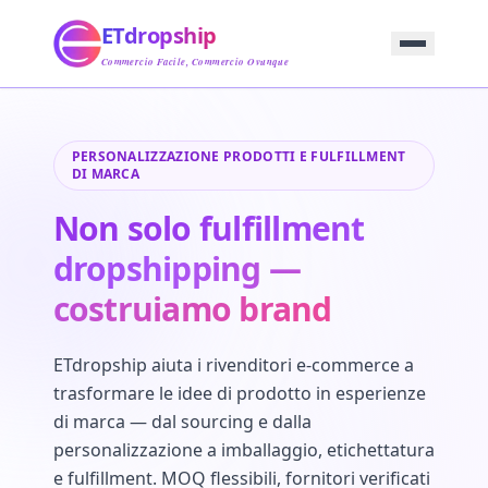
Home
ETdropship
Approvvigionamento
Servizio
Commercio Facile, Commercio Ovunque
Prodotto
Blog
Supporto
PERSONALIZZAZIONE PRODOTTI E FULFILLMENT
Contattaci
DI MARCA
Non solo fulfillment
dropshipping —
costruiamo brand
ETdropship aiuta i rivenditori e-commerce a
trasformare le idee di prodotto in esperienze
di marca — dal sourcing e dalla
personalizzazione a imballaggio, etichettatura
e fulfillment. MOQ flessibili, fornitori verificati