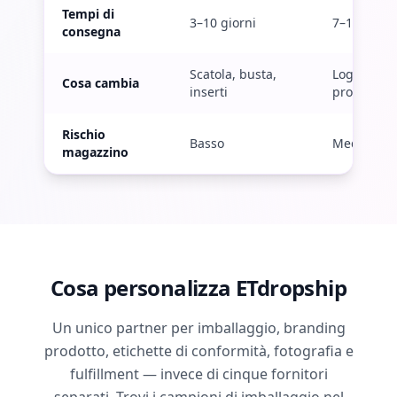
Tempi di
3–10 giorni
7–12 giorn
consegna
Scatola, busta,
Logo sul
Cosa cambia
inserti
prodotto
Rischio
Basso
Medio
magazzino
Cosa personalizza ETdropship
Un unico partner per imballaggio, branding
prodotto, etichette di conformità, fotografia e
fulfillment — invece di cinque fornitori
separati. Trovi i campioni di imballaggio nel