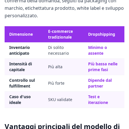
conferma della domanda, seguiti da packaging con
marchio, etichettatura prodotto, white label e sviluppo
personalizzato.
E-commerce
Dimensione
Dropshipping
tradizionale
Inventario
Di solito
Minimo o
anticipato
necessario
assente
Intensità di
Più bassa nelle
Più alta
capitale
prime fasi
Controllo sul
Dipende dal
Più forte
fulfillment
partner
Caso d'uso
Test e
SKU validate
ideale
iterazione
Vantaggi principali del modello di