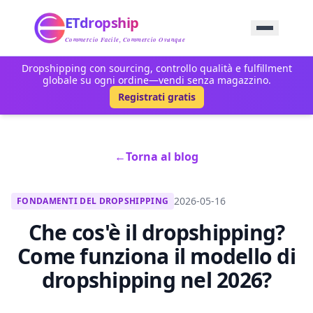
Home
ETdropship
Approvvigionamento
Servizio
Commercio Facile, Commercio Ovunque
Prodotto
Dropshipping con sourcing, controllo qualità e fulfillment
Blog
globale su ogni ordine—vendi senza magazzino.
Supporto
Registrati gratis
Contattaci
←
Torna al blog
2026-05-16
FONDAMENTI DEL DROPSHIPPING
Che cos'è il dropshipping?
Come funziona il modello di
dropshipping nel 2026?