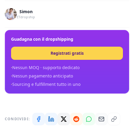
Simon
ETdropship
Guadagna con il dropshipping
Registrati gratis
·
Nessun MOQ · supporto dedicato
·
Nessun pagamento anticipato
·
Sourcing e fulfillment tutto in uno
CONDIVIDI: