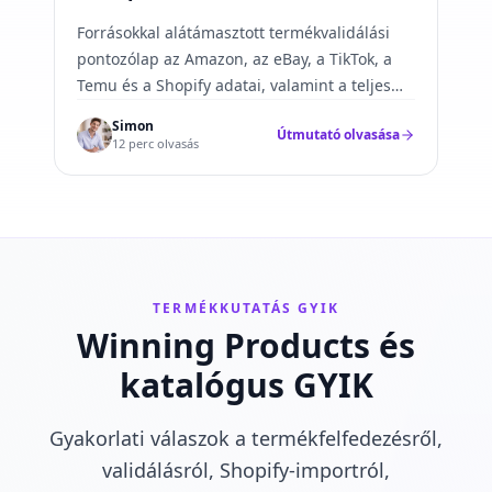
segítségével
Forrásokkal alátámasztott termékvalidálási
pontozólap az Amazon, az eBay, a TikTok, a
Temu és a Shopify adatai, valamint a teljes
bekerülési költség, a minták és a
Simon
Útmutató olvasása
megfelelőség alapján.
12 perc olvasás
TERMÉKKUTATÁS GYIK
Winning Products és
katalógus GYIK
Gyakorlati válaszok a termékfelfedezésről,
validálásról, Shopify-importról,