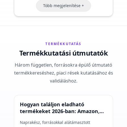
locator
Több megjelenítése +
TERMÉKKUTATÁS
Termékkutatási útmutatók
Három független, forrásokra épülő útmutató
termékkereséshez, piaci rések kutatásához és
validáláshoz.
Termékkutatás
Hogyan találjon eladható
termékeket 2026-ban: Amazon,
eBay, TikTok, Temu és Shopify
Naprakész, forrásokkal alátámasztott