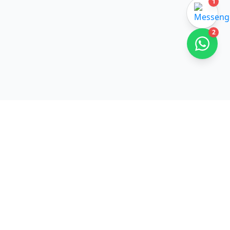
1
2
Gyors Linkek
Kezdőlap
Beszerzés
Branding
Szolgáltatás