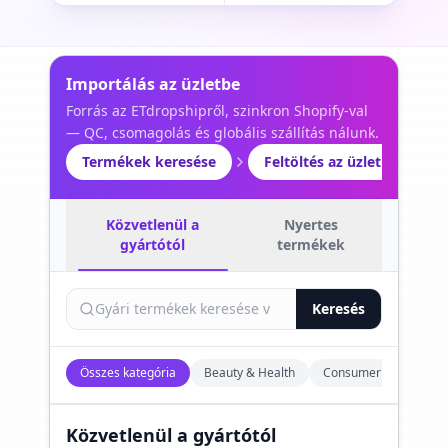
Importálás az üzletbe
Forrás az ETdropshipről, szinkron Shopify-val
— QC, csomagolás és globális szállítás nálunk.
Termékek keresése
Feltöltés az üzletbe
Közvetlenül a
Nyertes
gyártótól
termékek
Keresés
Összes kategória
Beauty & Health
Consumer Electronics
Közvetlenül a gyártótól