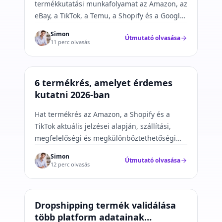
termékkutatási munkafolyamat az Amazon, az
eBay, a TikTok, a Temu, a Shopify és a Google
Trends használatával.
Simon
Útmutató olvasása
11 perc olvasás
Termékkutatás
6 termékrés, amelyet érdemes
kutatni 2026-ban
Hat termékrés az Amazon, a Shopify és a
TikTok aktuális jelzései alapján, szállítási,
megfelelőségi és megkülönböztethetőségi
szempontok szerint szűrve.
Simon
Útmutató olvasása
12 perc olvasás
Termékkutatás
Dropshipping termék validálása
több platform adatainak