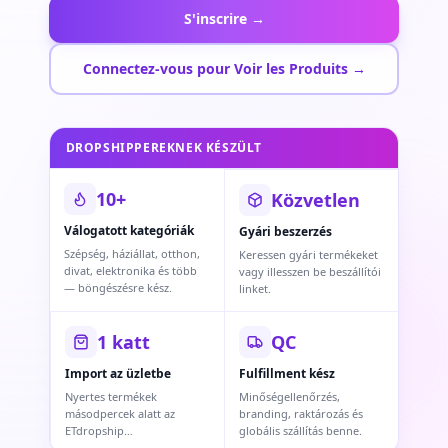
S'inscrire →
Connectez-vous pour Voir les Produits →
DROPSHIPPEREKNEK KÉSZÜLT
10+
Közvetlen
Válogatott kategóriák
Gyári beszerzés
Szépség, háziállat, otthon,
Keressen gyári termékeket
divat, elektronika és több
vagy illesszen be beszállítói
— böngészésre kész.
linket.
1 katt
QC
Import az üzletbe
Fulfillment kész
Nyertes termékek
Minőségellenőrzés,
másodpercek alatt az
branding, raktározás és
ETdropship
globális szállítás benne.
munkaterületre.