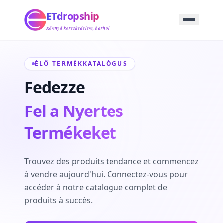
Kezdőlap
ETdropship
Beszerzés
Szolgáltatás
Könnyű kereskedelem, bárhol
Termék
Blog
ÉLŐ TERMÉKKATALÓGUS
Támogatás
Lépjen Kapcsolatba
Fedezze
Fel a Nyertes
Termékeket
Trouvez des produits tendance et commencez
à vendre aujourd'hui. Connectez-vous pour
accéder à notre catalogue complet de
produits à succès.