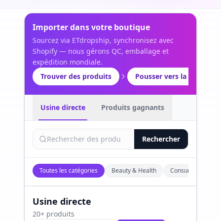
Importer dans votre boutique
Sourcez via ETdropship, synchronisez avec
Shopify — nous gérons QC, emballage et
expédition mondiale.
Trouver des produits
Pousser vers la boutique
Usine directe
Produits gagnants
Rechercher
Toutes les catégories
Beauty & Health
Consumer Electro
Usine directe
20+ produits