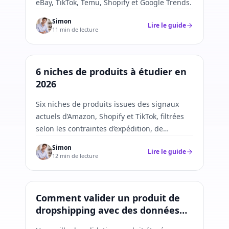
eBay, TikTok, Temu, Shopify et Google Trends.
Simon
Lire le guide
11 min de lecture
Recherche produit
6 niches de produits à étudier en
2026
Six niches de produits issues des signaux
actuels d’Amazon, Shopify et TikTok, filtrées
selon les contraintes d’expédition, de
conformité et de différenciation.
Simon
Lire le guide
12 min de lecture
Recherche produit
Comment valider un produit de
dropshipping avec des données
multiplateformes