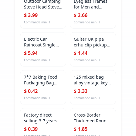
Outdoor Camping
Eyeglass Frames
Decoration Props
decoration
Stove Head Stove
for Men and
Windshield Cross-
Women, Universal
$
3.99
$
2.66
Border Heavy
Eyeglass Legs,
Commande min.
1
Commande min.
1
Galvanized Plate
Plain Metal Leg
Foldableable with
Accessories, a Pair
Latch 8 Pieces
Wholesale
Electric Car
Guitar UK pipa
Custom Wholesale
Raincoat Single
erhu clip pickup
Double Mother
sound hole pickup
$
5.94
$
1.44
and Child Parent-
with board
Commande min.
1
Commande min.
1
Child Full Body
function
Rainstorm
Protection
7*7 Baking Food
125 mixed bag
Motorcycle Battery
Packaging Bag
alloy vintage key
Car Transparent
Snowflake Pastry
dIY pendant
$
0.42
$
3.33
Poncho
Cookie Self-
popular jewelry
Commande min.
1
Commande min.
1
Sealing Bag Gift
accessories
Bag Translucent
pendant 170
Self-Adhesive Bag
g/bag factory
Factory direct
Cross-Border
wholesale
selling 3-7 years
Thickened Round
old children
Roller Universal
$
0.39
$
1.85
monochrome
Wheel Flower Pot