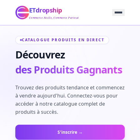
Accueil
ETdropship
Approvisionnement
Service
Commerce Facile, Commerce Partout
Produit
Blog
CATALOGUE PRODUITS EN DIRECT
Support
Contactez-Nous
Découvrez
des Produits Gagnants
Trouvez des produits tendance et commencez
à vendre aujourd'hui. Connectez-vous pour
accéder à notre catalogue complet de
produits à succès.
S'inscrire →